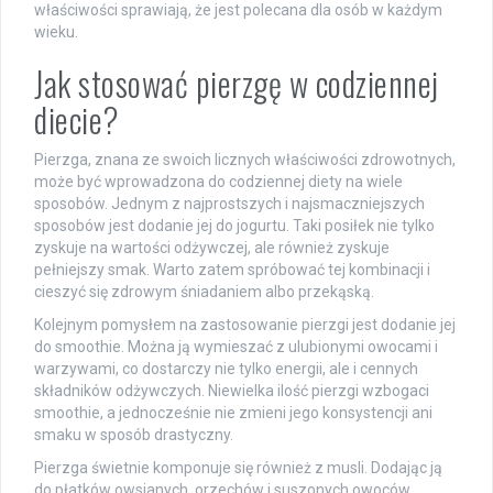
właściwości sprawiają, że jest polecana dla osób w każdym
wieku.
Jak stosować pierzgę w codziennej
diecie?
Pierzga, znana ze swoich licznych właściwości zdrowotnych,
może być wprowadzona do codziennej diety na wiele
sposobów. Jednym z najprostszych i najsmaczniejszych
sposobów jest dodanie jej do jogurtu. Taki posiłek nie tylko
zyskuje na wartości odżywczej, ale również zyskuje
pełniejszy smak. Warto zatem spróbować tej kombinacji i
cieszyć się zdrowym śniadaniem albo przekąską.
Kolejnym pomysłem na zastosowanie pierzgi jest dodanie jej
do smoothie. Można ją wymieszać z ulubionymi owocami i
warzywami, co dostarczy nie tylko energii, ale i cennych
składników odżywczych. Niewielka ilość pierzgi wzbogaci
smoothie, a jednocześnie nie zmieni jego konsystencji ani
smaku w sposób drastyczny.
Pierzga świetnie komponuje się również z musli. Dodając ją
do płatków owsianych, orzechów i suszonych owoców,