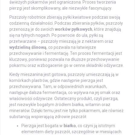
świeżych pokarmów jest ograniczona. Proces tworzenia
pierzgi jest skomplikowany, ale niezwykle fascynujący.
Pszczoły robotnice zbierają pyłki kwiatowe podczas swoją
codzienną działalności. Podczas zbierania pyłków, pszczoły
przenoszą je do swoich
worków pyłkowych
, które znajdują
się na tylnych nogach. Po powrocie do ula, pyłki są
przetwarzane – pszczoły mieszają je z nektarem oraz
wydzieliną ślinową
, co pozwala na łatwiejsze
przechowywanie i fermentację. Ten proces fermentacji jest
kluczowy, ponieważ pozwala na dłuższe przechowywanie
pokarmu oraz wzbogacenie go w cenne składniki odżywcze.
Kiedy mieszanina jest gotowa, pszczoły umieszczają ją w
komórkach plastrów, gdzie następnie pierzga jest
przechowywana. Tam, w odpowiednich warunkach,
następuje dalsza fermentacja, co wpływa na jej smak oraz
właściwości odżywcze. Ostateczny produkt, czyli pierzga,
jest niezwykle bogatym źródłem białka, witamin oraz
minerałów. Dzięki temu jest nie tylko pokarmem, ale również
substancją wspierającą zdrowie pszczół.
Pierzga jest bogata w
białko
, co czyni ją istotnym
elementem diety pszczół, szczególnie w miesiącach