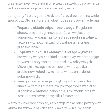
oraz enzymów wydzielanych przez pszczoły, co sprawia, że
jest niezwykle bogata w składniki odżywcze.
Uznaje się, że pierzga może działać prozdrowotnie na wiele
sposobów. Oto niektóre z jej głównych zastosowań w terapii:
Wsparcie układu odpornościowego:
Regularne
stosowanie pierzgi może pomóc w zwiększeniu
odporności organizmu, co jest szczególnie istotne w
sezonie wzmożonej zachorowalności na grypę i
przeziębienia.
Poprawa funkcji trawiennych:
Pierzga wykazuje
korzystny wpływ na układ pokarmowy, wspomagając
trawienie i przyswajanie składników odżywczych.
Może być szczególnie pomocna w przypadku
problemów żołądkowych oraz w leczeniu alergii
pokarmowych.
Energia i regeneracja:
Dzięki wysokiej zawartości
białka, witamin i minerałów, pierzga może wspierać
organizm w stanach osłabienia, zmęczenia oraz w
czasie intensywnego wysiłku fizycznego.
Warto również wspomnieć, że pierzga może mieć pozytywny
wpływ na zdrowie psychiczne. Zawarte w niej składniki