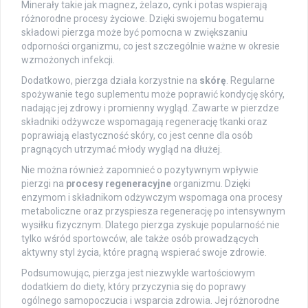
Minerały takie jak magnez, żelazo, cynk i potas wspierają
różnorodne procesy życiowe. Dzięki swojemu bogatemu
składowi pierzga może być pomocna w zwiększaniu
odporności organizmu, co jest szczególnie ważne w okresie
wzmożonych infekcji.
Dodatkowo, pierzga działa korzystnie na
skórę
. Regularne
spożywanie tego suplementu może poprawić kondycję skóry,
nadając jej zdrowy i promienny wygląd. Zawarte w pierzdze
składniki odżywcze wspomagają regenerację tkanki oraz
poprawiają elastyczność skóry, co jest cenne dla osób
pragnących utrzymać młody wygląd na dłużej.
Nie można również zapomnieć o pozytywnym wpływie
pierzgi na
procesy regeneracyjne
organizmu. Dzięki
enzymom i składnikom odżywczym wspomaga ona procesy
metaboliczne oraz przyspiesza regenerację po intensywnym
wysiłku fizycznym. Dlatego pierzga zyskuje popularność nie
tylko wśród sportowców, ale także osób prowadzących
aktywny styl życia, które pragną wspierać swoje zdrowie.
Podsumowując, pierzga jest niezwykle wartościowym
dodatkiem do diety, który przyczynia się do poprawy
ogólnego samopoczucia i wsparcia zdrowia. Jej różnorodne